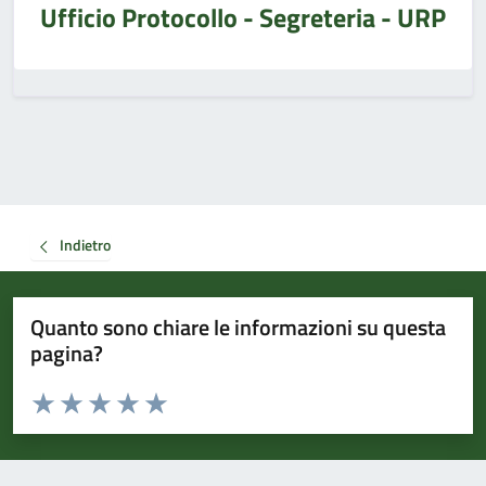
Ufficio Protocollo - Segreteria - URP
Indietro
Quanto sono chiare le informazioni su questa
pagina?
Valuta da 1 a 5 stelle la pagina
Valuta 1 stelle su 5
Valuta 2 stelle su 5
Valuta 3 stelle su 5
Valuta 4 stelle su 5
Valuta 5 stelle su 5