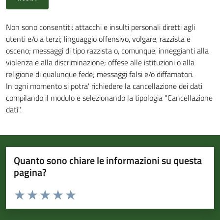
Non sono consentiti: attacchi e insulti personali diretti agli
utenti e/o a terzi; linguaggio offensivo, volgare, razzista e
osceno; messaggi di tipo razzista o, comunque, inneggianti alla
violenza e alla discriminazione; offese alle istituzioni o alla
religione di qualunque fede; messaggi falsi e/o diffamatori.
In ogni momento si potra' richiedere la cancellazione dei dati
compilando il modulo e selezionando la tipologia "Cancellazione
dati".
Quanto sono chiare le informazioni su questa
pagina?
Valuta da 1 a 5 stelle la pagina
Valuta 1 stelle su 5
Valuta 2 stelle su 5
Valuta 3 stelle su 5
Valuta 4 stelle su 5
Valuta 5 stelle su 5