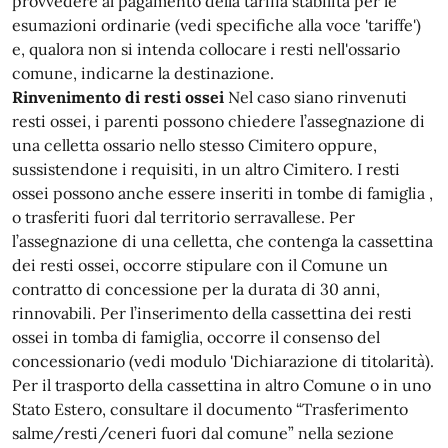
provvedere al pagamento della tariffa stabilita per le
esumazioni ordinarie (vedi specifiche alla voce 'tariffe')
e, qualora non si intenda collocare i resti nell'ossario
comune, indicarne la destinazione.
Rinvenimento di resti ossei
Nel caso siano rinvenuti
resti ossei, i parenti possono chiedere l’assegnazione di
una celletta ossario nello stesso Cimitero oppure,
sussistendone i requisiti, in un altro Cimitero. I resti
ossei possono anche essere inseriti in tombe di famiglia ,
o trasferiti fuori dal territorio serravallese. Per
l’assegnazione di una celletta, che contenga la cassettina
dei resti ossei, occorre stipulare con il Comune un
contratto di concessione per la durata di 30 anni,
rinnovabili. Per l’inserimento della cassettina dei resti
ossei in tomba di famiglia, occorre il consenso del
concessionario (vedi modulo 'Dichiarazione di titolarità).
Per il trasporto della cassettina in altro Comune o in uno
Stato Estero, consultare il documento “Trasferimento
salme/resti/ceneri fuori dal comune” nella sezione