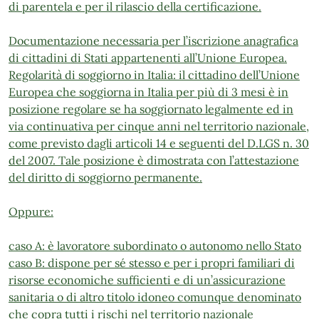
di parentela e per il rilascio della certificazione.
Documentazione necessaria per l’iscrizione anagrafica
di cittadini di Stati appartenenti all’Unione Europea.
Regolarità di soggiorno in Italia: il cittadino dell’Unione
Europea che soggiorna in Italia per più di 3 mesi è in
posizione regolare se ha soggiornato legalmente ed in
via continuativa per cinque anni nel territorio nazionale,
come previsto dagli articoli 14 e seguenti del D.LGS n. 30
del 2007. Tale posizione è dimostrata con l’attestazione
del diritto di soggiorno permanente.
Oppure:
caso A: è lavoratore subordinato o autonomo nello Stato
caso B: dispone per sé stesso e per i propri familiari di
risorse economiche sufficienti e di un’assicurazione
sanitaria o di altro titolo idoneo comunque denominato
che copra tutti i rischi nel territorio nazionale