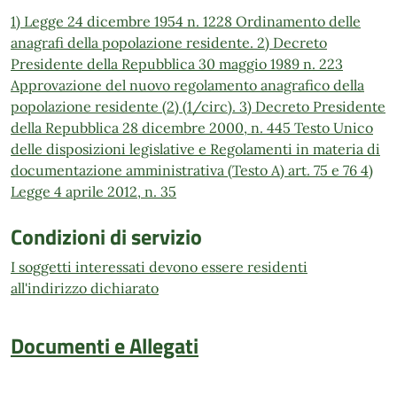
1) Legge 24 dicembre 1954 n. 1228 Ordinamento delle
anagrafi della popolazione residente. 2) Decreto
Presidente della Repubblica 30 maggio 1989 n. 223
Approvazione del nuovo regolamento anagrafico della
popolazione residente (2) (1/circ). 3) Decreto Presidente
della Repubblica 28 dicembre 2000, n. 445 Testo Unico
delle disposizioni legislative e Regolamenti in materia di
documentazione amministrativa (Testo A) art. 75 e 76 4)
Legge 4 aprile 2012, n. 35
Condizioni di servizio
I soggetti interessati devono essere residenti
all'indirizzo dichiarato
Documenti e Allegati