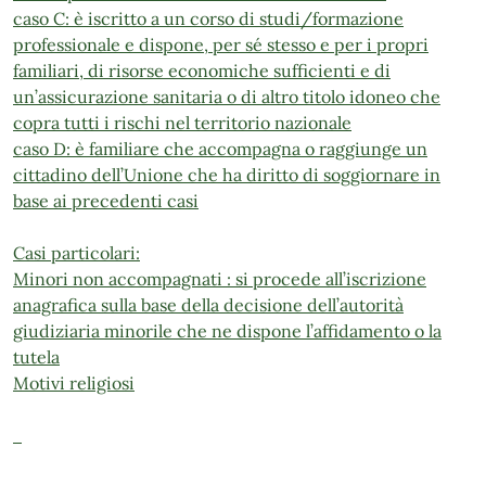
caso C: è iscritto a un corso di studi/formazione
professionale e dispone, per sé stesso e per i propri
familiari, di risorse economiche sufficienti e di
un’assicurazione sanitaria o di altro titolo idoneo che
copra tutti i rischi nel territorio nazionale
caso D: è familiare che accompagna o raggiunge un
cittadino dell’Unione che ha diritto di soggiornare in
base ai precedenti casi
Casi particolari:
Minori non accompagnati : si procede all’iscrizione
anagrafica sulla base della decisione dell’autorità
giudiziaria minorile che ne dispone l’affidamento o la
tutela
Motivi religiosi