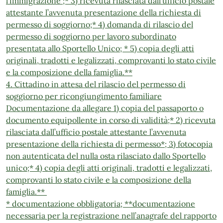
l’immigrazione ;* 3) ricevuta rilasciata dall’ufficio postale
attestante l’avvenuta presentazione della richiesta di
permesso di soggiorno;* 4) domanda di rilascio del
permesso di soggiorno per lavoro subordinato
presentata allo Sportello Unico; * 5) copia degli atti
originali, tradotti e legalizzati, comprovanti lo stato civile
e la composizione della famiglia.**
4. Cittadino in attesa del rilascio del permesso di
soggiorno per ricongiungimento familiare
Documentazione da allegare 1) copia del passaporto o
documento equipollente in corso di validità;* 2) ricevuta
rilasciata dall’ufficio postale attestante l’avvenuta
presentazione della richiesta di permesso*; 3) fotocopia
non autenticata del nulla osta rilasciato dallo Sportello
unico;* 4) copia degli atti originali, tradotti e legalizzati,
comprovanti lo stato civile e la composizione della
famiglia.**
* documentazione obbligatoria; **documentazione
necessaria per la registrazione nell’anagrafe del rapporto