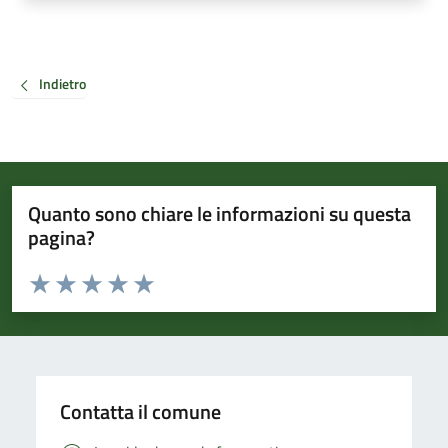
Indietro
Quanto sono chiare le informazioni su questa
pagina?
Valuta da 1 a 5 stelle la pagina
Valuta 1 stelle su 5
Valuta 2 stelle su 5
Valuta 3 stelle su 5
Valuta 4 stelle su 5
Valuta 5 stelle su 5
Contatta il comune