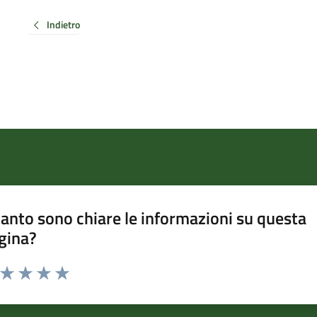
Indietro
anto sono chiare le informazioni su questa
gina?
a da 1 a 5 stelle la pagina
ta 1 stelle su 5
Valuta 2 stelle su 5
Valuta 3 stelle su 5
Valuta 4 stelle su 5
Valuta 5 stelle su 5