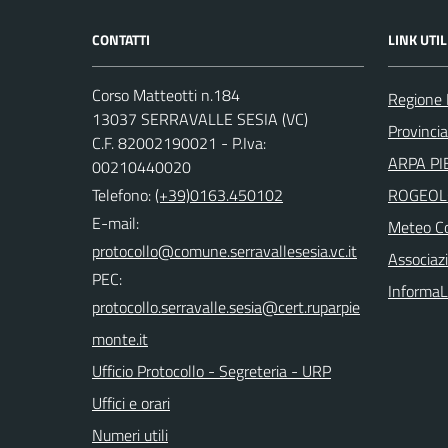
CONTATTI
LINK UTIL
Corso Matteotti n.184
Regione
13037 SERRAVALLE SESIA (VC)
Provincia 
C.F. 82002190021 - P.Iva:
ARPA PI
00210440020
Telefono:
(+39)0163.450102
ROGEOL
E-mail:
Meteo Co
Associazi
PEC:
InformaL
Ufficio Protocollo - Segreteria - URP
Uffici e orari
Numeri utili