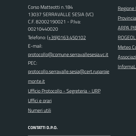
Corso Matteotti n.184
Regione
13037 SERRAVALLE SESIA (VC)
Provincia 
C.F. 82002190021 - P.Iva:
ARPA PI
00210440020
Telefono:
(+39)0163.450102
ROGEOL
E-mail:
Meteo Co
Associazi
PEC:
InformaL
Ufficio Protocollo - Segreteria - URP
Uffici e orari
Numeri utili
CONTATTI D.P.O.