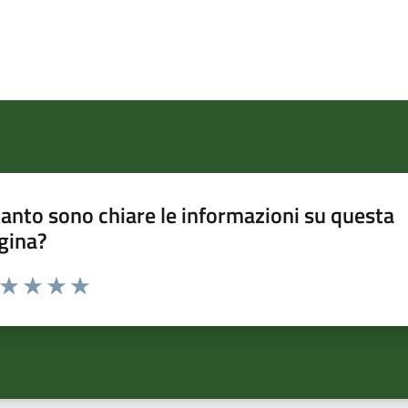
anto sono chiare le informazioni su questa
gina?
a da 1 a 5 stelle la pagina
ta 1 stelle su 5
Valuta 2 stelle su 5
Valuta 3 stelle su 5
Valuta 4 stelle su 5
Valuta 5 stelle su 5