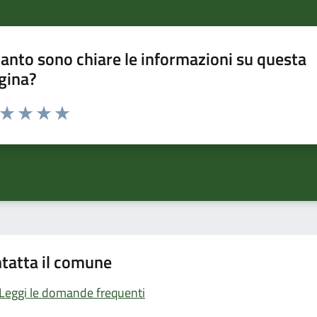
anto sono chiare le informazioni su questa
gina?
a da 1 a 5 stelle la pagina
ta 1 stelle su 5
Valuta 2 stelle su 5
Valuta 3 stelle su 5
Valuta 4 stelle su 5
Valuta 5 stelle su 5
tatta il comune
Leggi le domande frequenti