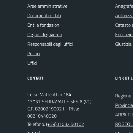
Aree amministrative
Anagrafe 
Documenti e dati
Autorizza
Enti e fondazioni
Catasto e
Organi di governo
Educazio
Responsabili degli uffici
Giustizia
Politici
Uffici
CONTATTI
LINK UTIL
Corso Matteotti n.184
Regione
13037 SERRAVALLE SESIA (VC)
Provincia 
C.F. 82002190021 - P.Iva:
ARPA PI
00210440020
Telefono:
(+39)0163.450102
ROGEOL
E-mail: