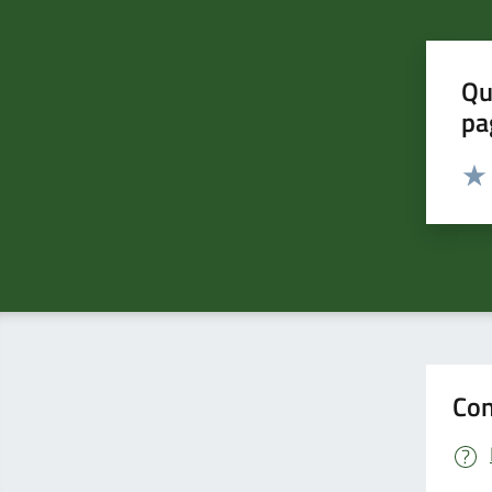
Qu
pa
Valut
Valu
Con