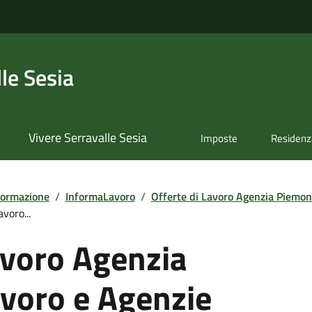
le Sesia
Vivere Serravalle Sesia
Imposte
Residenz
formazione
/
InformaLavoro
/
Offerte di Lavoro Agenzia Piemont
voro...
avoro Agenzia
voro e Agenzie