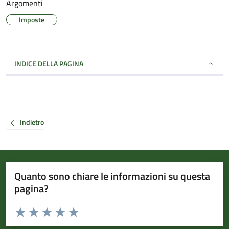
Argomenti
Imposte
INDICE DELLA PAGINA
Indietro
Quanto sono chiare le informazioni su questa
pagina?
Valuta da 1 a 5 stelle la pagina
Valuta 1 stelle su 5
Valuta 2 stelle su 5
Valuta 3 stelle su 5
Valuta 4 stelle su 5
Valuta 5 stelle su 5