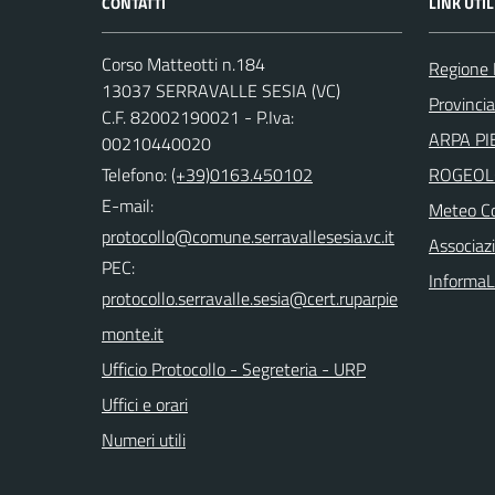
CONTATTI
LINK UTIL
Corso Matteotti n.184
Regione
13037 SERRAVALLE SESIA (VC)
Provincia 
C.F. 82002190021 - P.Iva:
ARPA PI
00210440020
Telefono:
(+39)0163.450102
ROGEOL
E-mail:
Meteo Co
Associazi
PEC:
InformaL
Ufficio Protocollo - Segreteria - URP
Uffici e orari
Numeri utili