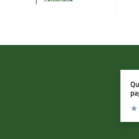
Qu
pa
Valut
Valu