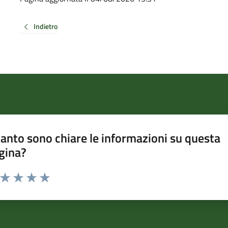
Indietro
anto sono chiare le informazioni su questa
gina?
a da 1 a 5 stelle la pagina
ta 1 stelle su 5
Valuta 2 stelle su 5
Valuta 3 stelle su 5
Valuta 4 stelle su 5
Valuta 5 stelle su 5