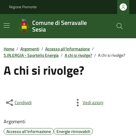
Regione Piemonte
Comune di Serravalle
Sesia
Home
/
Argomenti
/
Accesso all'informazione
/
S.IN.ERGIA - Sportello Energia
/
A chi si rivolge?
/
A chi si rivolge?
A chi si rivolge?
Condividi
Vedi azioni
Argomenti
Accesso all'informazione
Energie rinnovabili