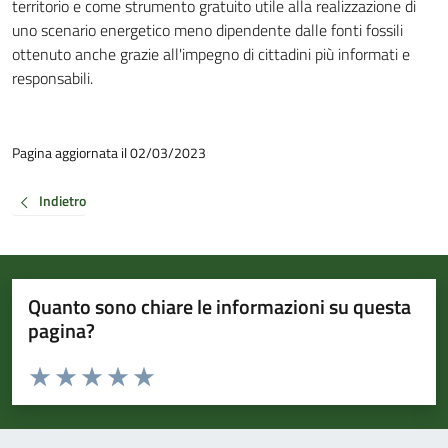
territorio e come strumento gratuito utile alla realizzazione di
uno scenario energetico meno dipendente dalle fonti fossili
ottenuto anche grazie all'impegno di cittadini più informati e
responsabili.
Pagina aggiornata il 02/03/2023
Indietro
Quanto sono chiare le informazioni su questa
pagina?
Valuta da 1 a 5 stelle la pagina
Valuta 1 stelle su 5
Valuta 2 stelle su 5
Valuta 3 stelle su 5
Valuta 4 stelle su 5
Valuta 5 stelle su 5