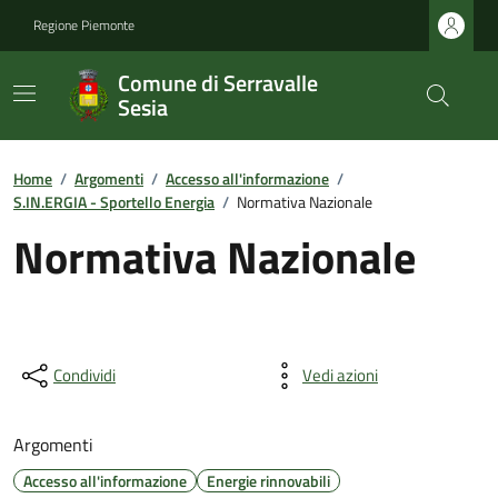
Regione Piemonte
Comune di Serravalle
Sesia
Home
/
Argomenti
/
Accesso all'informazione
/
S.IN.ERGIA - Sportello Energia
/
Normativa Nazionale
Normativa Nazionale
Condividi
Vedi azioni
Argomenti
Accesso all'informazione
Energie rinnovabili