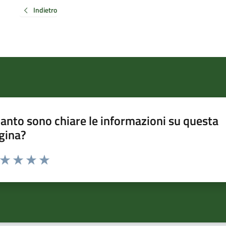
Indietro
anto sono chiare le informazioni su questa
gina?
a da 1 a 5 stelle la pagina
ta 1 stelle su 5
Valuta 2 stelle su 5
Valuta 3 stelle su 5
Valuta 4 stelle su 5
Valuta 5 stelle su 5