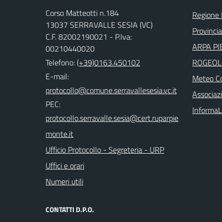
Corso Matteotti n.184
Regione
13037 SERRAVALLE SESIA (VC)
Provincia 
C.F. 82002190021 - P.Iva:
ARPA PI
00210440020
Telefono:
(+39)0163.450102
ROGEOL
E-mail:
Meteo Co
Associazi
PEC:
InformaL
Ufficio Protocollo - Segreteria - URP
Uffici e orari
Numeri utili
CONTATTI D.P.O.