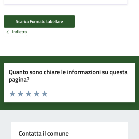
Scarica Formato tabellare
Indietro
Quanto sono chiare le informazioni su questa
pagina?
Valuta da 1 a 5 stelle la pagina
Valuta 1 stelle su 5
Valuta 2 stelle su 5
Valuta 3 stelle su 5
Valuta 4 stelle su 5
Valuta 5 stelle su 5
Contatta il comune