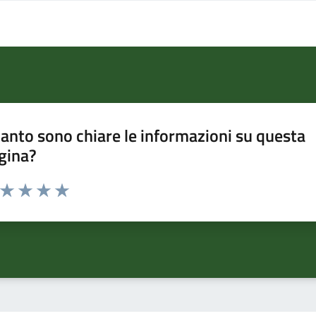
anto sono chiare le informazioni su questa
gina?
a da 1 a 5 stelle la pagina
ta 1 stelle su 5
Valuta 2 stelle su 5
Valuta 3 stelle su 5
Valuta 4 stelle su 5
Valuta 5 stelle su 5