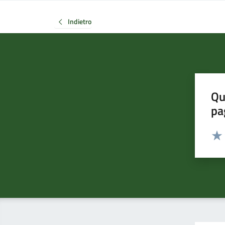
Indietro
Qu
pa
Valut
Valu