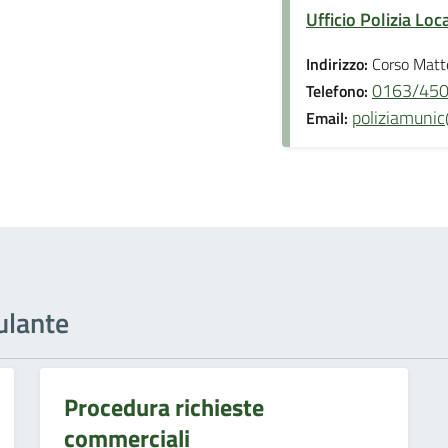
Ufficio Polizia Loc
Indirizzo:
Corso Matt
0163/4501
Telefono:
poliziamunic
Email:
ulante
Procedura richieste
commerciali