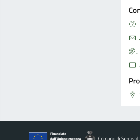
Con
Pro
Comune di Serravall