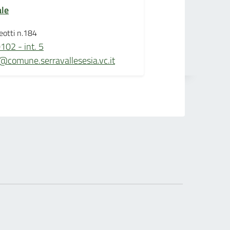
ale
eotti n.184
02 - int. 5
@comune.serravallesesia.vc.it