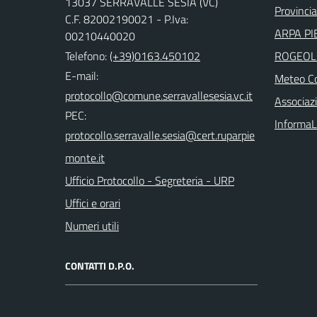
13037 SERRAVALLE SESIA (VC)
Provincia 
C.F. 82002190021 - P.Iva:
ARPA PI
00210440020
Telefono:
(+39)0163.450102
ROGEOL
E-mail:
Meteo Co
Associazi
PEC:
InformaL
Ufficio Protocollo - Segreteria - URP
Uffici e orari
Numeri utili
CONTATTI D.P.O.