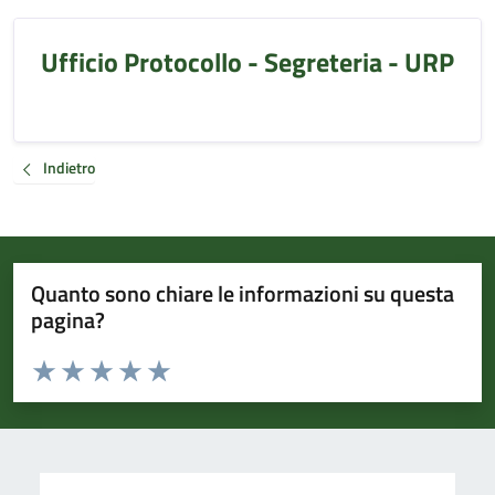
Ufficio Protocollo - Segreteria - URP
Indietro
Quanto sono chiare le informazioni su questa
pagina?
Valuta da 1 a 5 stelle la pagina
Valuta 1 stelle su 5
Valuta 2 stelle su 5
Valuta 3 stelle su 5
Valuta 4 stelle su 5
Valuta 5 stelle su 5