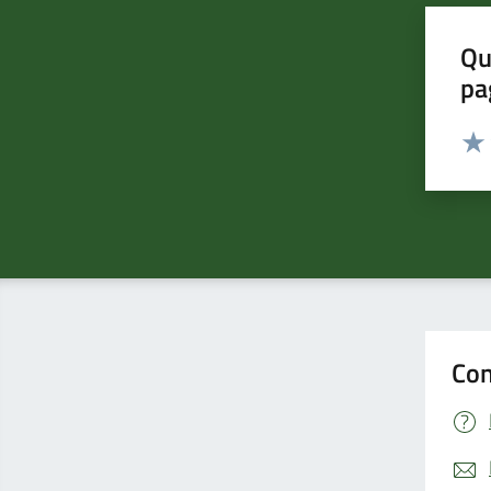
Qu
pa
Valut
Valu
Con