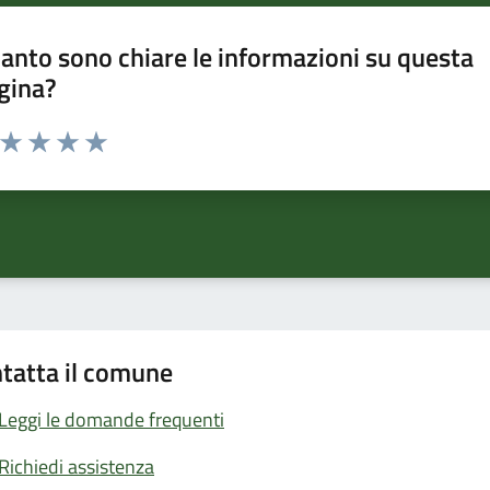
anto sono chiare le informazioni su questa
gina?
a da 1 a 5 stelle la pagina
ta 1 stelle su 5
Valuta 2 stelle su 5
Valuta 3 stelle su 5
Valuta 4 stelle su 5
Valuta 5 stelle su 5
tatta il comune
Leggi le domande frequenti
Richiedi assistenza