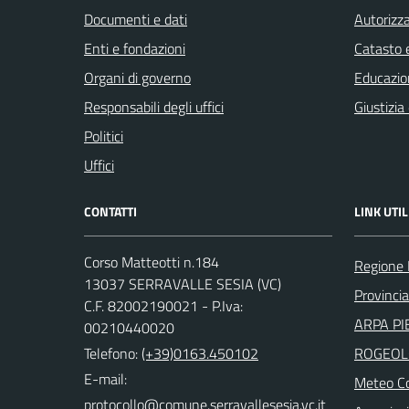
Documenti e dati
Autorizza
Enti e fondazioni
Catasto e
Organi di governo
Educazio
Responsabili degli uffici
Giustizia
Politici
Uffici
CONTATTI
LINK UTIL
Corso Matteotti n.184
Regione
13037 SERRAVALLE SESIA (VC)
Provincia 
C.F. 82002190021 - P.Iva:
ARPA PI
00210440020
Telefono:
(+39)0163.450102
ROGEOL
E-mail:
Meteo Co