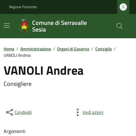
Regione Piemonte
Comune di Serravalle
Sesia
Home
/
Amministrazione
/
Organi di Governo
/
Consiglio
/
VANOLI Andrea
VANOLI Andrea
Consigliere
Condividi
Vedi azioni
Argomenti