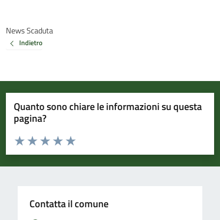
News Scaduta
Indietro
Quanto sono chiare le informazioni su questa
pagina?
Valuta da 1 a 5 stelle la pagina
Valuta 1 stelle su 5
Valuta 2 stelle su 5
Valuta 3 stelle su 5
Valuta 4 stelle su 5
Valuta 5 stelle su 5
Contatta il comune